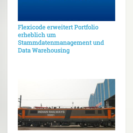
Flexicode erweitert Portfolio
erheblich um
Stammdatenmanagement und
Data Warehousing