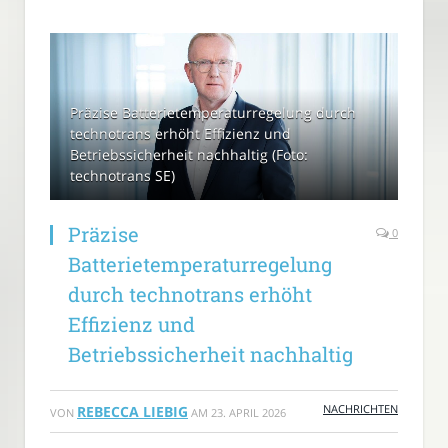
Präzise Batterietemperaturregelung durch
technotrans erhöht Effizienz und
Betriebssicherheit nachhaltig (Foto:
technotrans SE)
Präzise
0
Batterietemperaturregelung
durch technotrans erhöht
Effizienz und
Betriebssicherheit nachhaltig
NACHRICHTEN
REBECCA LIEBIG
VON
AM
23. APRIL 2026