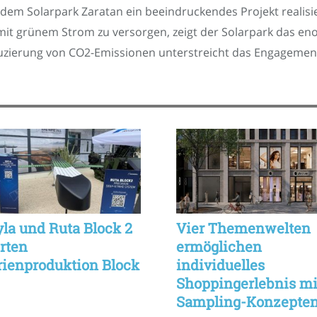
m Solarpark Zaratan ein beeindruckendes Projekt realisie
 mit grünem Strom zu versorgen, zeigt der Solarpark das en
uzierung von CO2-Emissionen unterstreicht das Engageme
yla und Ruta Block 2
Vier Themenwelten
arten
ermöglichen
rienproduktion Block
individuelles
Shoppingerlebnis mi
Sampling-Konzepte