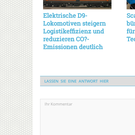
Elektrische D9-
Sc
Lokomotiven steigern
bü
Logistikeffizienz und
fü
reduzieren CO?-
Te
Emissionen deutlich
nachhaltig
LASSEN SIE EINE ANTWORT HIER