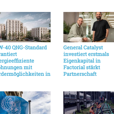
und Services
W-40 QNG-Standard
General Catalyst
rantiert
investiert erstmals
ergieeffiziente
Eigenkapital in
hnungen mit
Factorial stärkt
rdermöglichkeiten in
Partnerschaft
esbaden