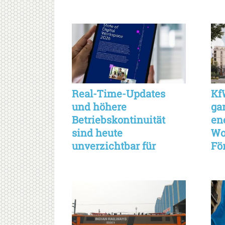
Real-Time-Updates
Kf
und höhere
ga
Betriebskontinuität
en
sind heute
Wo
unverzichtbar für
Fö
Händler
Wi