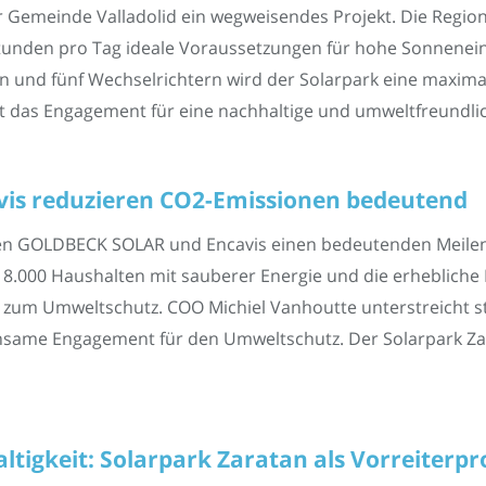
 Gemeinde Valladolid ein wegweisendes Projekt. Die Region 
stunden pro Tag ideale Voraussetzungen für hohe Sonnenein
en und fünf Wechselrichtern wird der Solarpark eine maxima
t das Engagement für eine nachhaltige und umweltfreundli
s reduzieren CO2-Emissionen bedeutend
zen GOLDBECK SOLAR und Encavis einen bedeutenden Meilen
18.000 Haushalten mit sauberer Energie und die erhebliche
zum Umweltschutz. COO Michiel Vanhoutte unterstreicht sto
ame Engagement für den Umweltschutz. Der Solarpark Zarat
igkeit: Solarpark Zaratan als Vorreiterpr