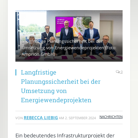
Langfristige Planungssicherheit bei der
Umsetzung von Energiewendeprojekten (Foto:
Amprion GmbH)
Langfristige
0
Planungssicherheit bei der
Umsetzung von
Energiewendeprojekten
NACHRICHTEN
REBECCA LIEBIG
VON
AM
2. SEPTEMBER 2024
Ein bedeutendes Infrastrukturprojekt der