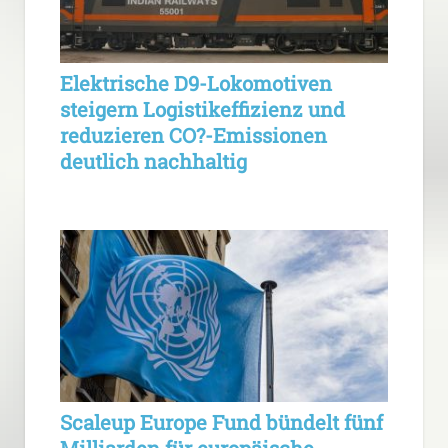
Elektrische D9-Lokomotiven
steigern Logistikeffizienz und
reduzieren CO?-Emissionen
deutlich nachhaltig
Scaleup Europe Fund bündelt fünf