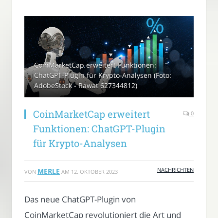
CoinMarketCap erweitert Funktionen:
ChatGPT-Plugin für Krypto-Analysen (Foto:
AdobeStock - Rawat 627344812)
CoinMarketCap erweitert
0
Funktionen: ChatGPT-Plugin
für Krypto-Analysen
NACHRICHTEN
MERLE
VON
AM
12. OKTOBER 2023
Das neue ChatGPT-Plugin von
CoinMarketCap revolutioniert die Art und