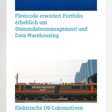
Flexicode erweitert Portfolio
erheblich um
Stammdatenmanagement und
Data Warehousing
Elektrische D9-Lokomotiven