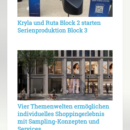
Kryla und Ruta Block 2 starten
Serienproduktion Block 3
Vier Themenwelten ermöglichen
individuelles Shoppingerlebnis
mit Sampling-Konzepten und
Services