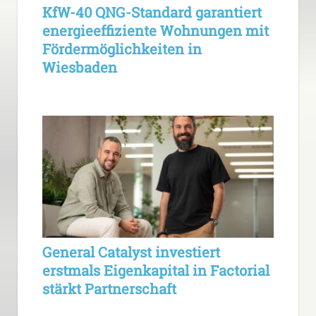
KfW-40 QNG-Standard garantiert
energieeffiziente Wohnungen mit
Fördermöglichkeiten in
Wiesbaden
General Catalyst investiert
erstmals Eigenkapital in Factorial
stärkt Partnerschaft