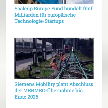
Scaleup Europe Fund bündelt fünf
Milliarden für europäische
Technologie-Startups
Siemens Mobility plant Abschluss
der MERMEC-Übernahme bis
Ende 2026