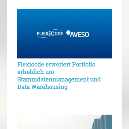
Flexicode erweitert Portfolio
erheblich um
Stammdatenmanagement und
Data Warehousing