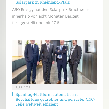
Solarpark in Rheinland-Pfalz
ABO Energy hat den Solarpark Bruchweiler
innerhalb von acht Monaten Bauzeit
fertiggestellt und mit 17,6…
7. JULI 2025
Spanflug-Plattform automatisiert
Beschaffung gedrehter und gefräster CNC-
Teile weltweit effizient