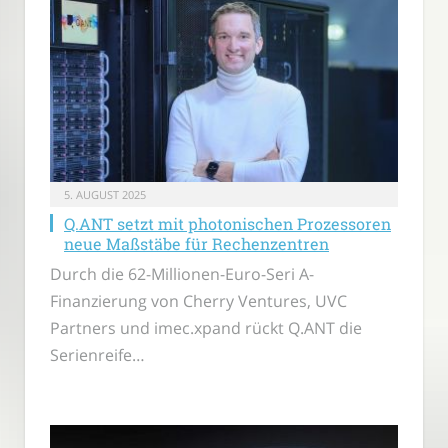
5. AUGUST 2025
Q.ANT setzt mit photonischen Prozessoren
neue Maßstäbe für Rechenzentren
Durch die 62-Millionen-Euro-Seri A-
Finanzierung von Cherry Ventures, UVC
Partners und imec.xpand rückt Q.ANT die
Serienreife…