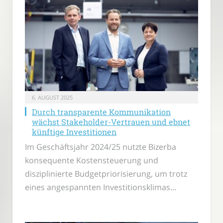
6. AUGUST 2025
Durch transparente Kommunikation
wächst Stakeholder-Vertrauen und ebnet
künftige Investitionen
Im Geschäftsjahr 2024/25 nutzte Bizerba
konsequente Kostensteuerung und
disziplinierte Budgetpriorisierung, um trotz
eines angespannten Investitionsklimas…