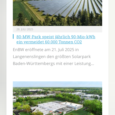
28. JULI 2025
80-MW-Park speist jährlich 90-Mio-kWh
ein vermeidet 60.000 Tonnen CO2
EnBW eröffnete am 21. Juli 2025 in
Langenenslingen den größten Solarpark
Baden-Württembergs mit einer Leistung…