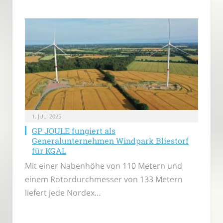
1. JULI 2025
GP JOULE fungiert als
Generalunternehmen Windpark Bliestorf
für KGAL
Mit einer Nabenhöhe von 110 Metern und
einem Rotordurchmesser von 133 Metern
liefert jede Nordex…