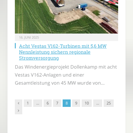
16. JUNI 2025
Acht Vestas V162-Turbinen mit 5,6 MW
Nennleistung sichern regionale
Stromversorgung
Das Windenergieprojekt Dollenkamp mit acht
Vestas V162-Anlagen und einer
Gesamtleistung von 45 MW wurde von…
Vorgänger
1
…
6
7
8
9
10
…
25
Nachfolger