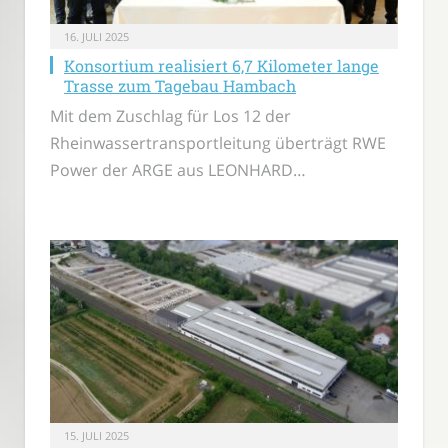
16. JULI 2025
Konsortium realisiert 6,7 Kilometer lange
Trasse zum Tagebau Hambach
Mit dem Zuschlag für Los 12 der
Rheinwassertransportleitung überträgt RWE
Power der ARGE aus LEONHARD…
15. JULI 2025