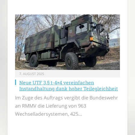
7. AUGUST 2025
Neue UTF 3,5 t-4×4 vereinfachen
Instandhaltung dank hoher Teilegleichheit
Im Zuge des Auftrags vergibt die Bundeswehr
an RMMV die Lieferung von 963
Wechselladersystemen, 425…