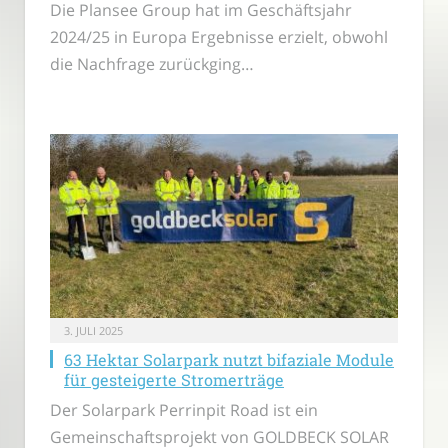
Die Plansee Group hat im Geschäftsjahr
2024/25 in Europa Ergebnisse erzielt, obwohl
die Nachfrage zurückging…
3. JULI 2025
63 Hektar Solarpark nutzt bifaziale Module
für gesteigerte Stromerträge
Der Solarpark Perrinpit Road ist ein
Gemeinschaftsprojekt von GOLDBECK SOLAR