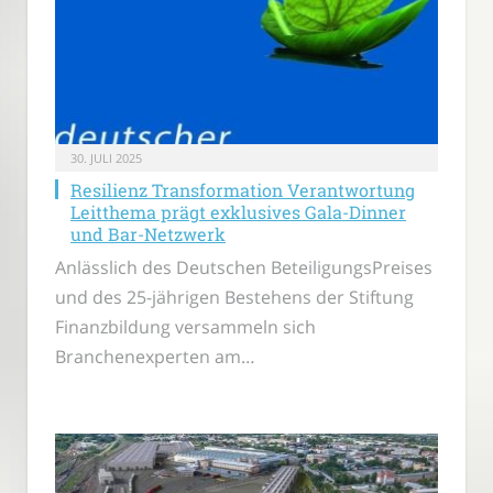
30. JULI 2025
Resilienz Transformation Verantwortung
Leitthema prägt exklusives Gala-Dinner
und Bar-Netzwerk
Anlässlich des Deutschen BeteiligungsPreises
und des 25-jährigen Bestehens der Stiftung
Finanzbildung versammeln sich
Branchenexperten am…