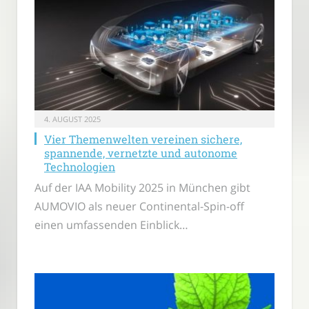
4. AUGUST 2025
Vier Themenwelten vereinen sichere,
spannende, vernetzte und autonome
Technologien
Auf der IAA Mobility 2025 in München gibt
AUMOVIO als neuer Continental-Spin-off
einen umfassenden Einblick…